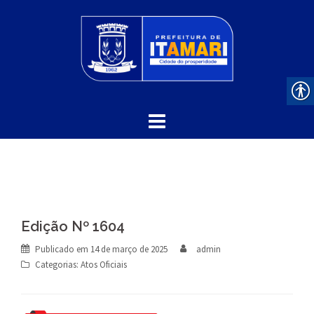
Skip
to
content
Edição Nº 1604
Publicado em
14 de março de 2025
admin
Categorias:
Atos Oficiais