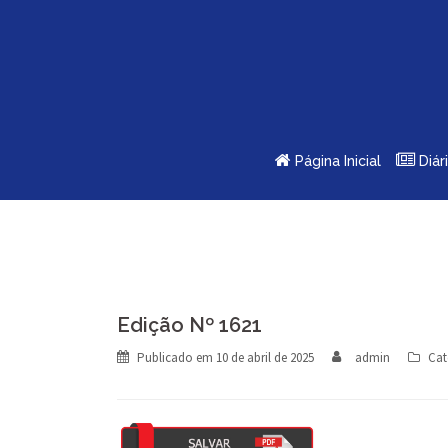
Skip
to
content
Página Inicial
Diár
Edição Nº 1621
Publicado em
10 de abril de 2025
admin
Cat