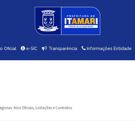
io Oficial
e-SIC
Transparência
Informações Entidade
egorias:
Atos Oficiais
,
Licitações e Contratos