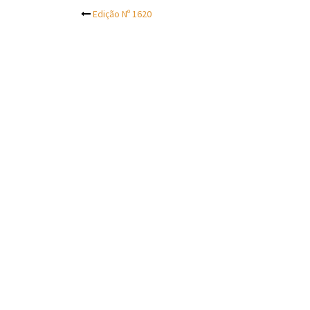
Post
Edição Nº 1620
navigation