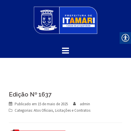
Skip
to
content
Edição Nº 1637
Publicado em
15 de maio de 2025
admin
Categorias:
Atos Oficiais
,
Licitações e Contratos