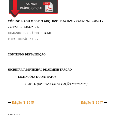
CÓDIGO HASH MD5 DO ARQUIVO:
D4-C8-9E-D9-43-19-25-2D-6E-
22-32-1F-93-D4-2F-B7
594 KB
TAMANHO DO DIÁRIO:
TOTAL DE PÁGINAS:
7
CONTEÚDO DESTA EDIÇÃO
SECRETARIA MUNICIPAL DE ADMINISTRAÇÃO
LICITAÇÕES E CONTRATOS
AVISO (DISPENSA DE LICITAÇÃO Nº 019/2025)
Post
Edição Nº 1645
Edição Nº 1647