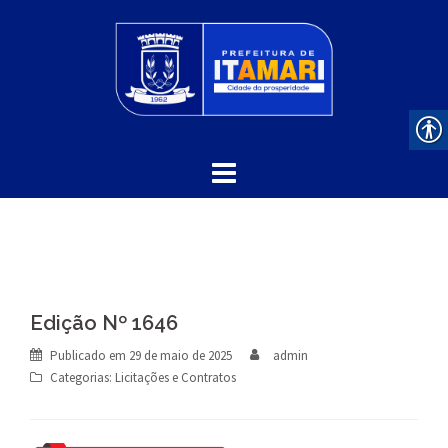
Skip
to
content
Edição Nº 1646
Publicado em
29 de maio de 2025
admin
Categorias:
Licitações e Contratos