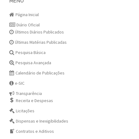
navigation
MENU
Página Inicial
Diário Oficial
Últimos Diários Publicados
Últimas Matérias Publicadas
Pesquisa Básica
Pesquisa Avançada
Calendário de Publicações
e-SIC
Transparência
Receita e Despesas
Licitações
Dispensas e Inexigibilidades
Contratos e Aditivos