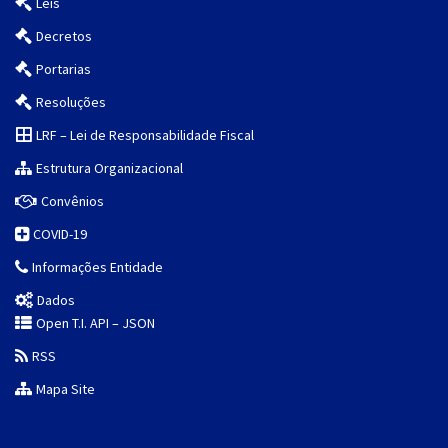
Leis
Decretos
Portarias
Resoluções
LRF – Lei de Responsabilidade Fiscal
Estrutura Organizacional
Convênios
COVID-19
Informações Entidade
Dados
Open T.I. API – JSON
RSS
Mapa Site