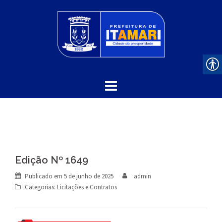
Skip
to
content
Edição Nº 1649
Publicado em
5 de junho de 2025
admin
Categorias:
Licitações e Contratos