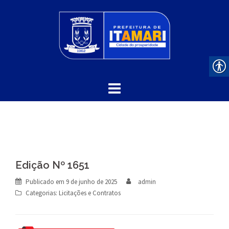
Skip
to
content
Edição Nº 1651
Publicado em
9 de junho de 2025
admin
Categorias:
Licitações e Contratos