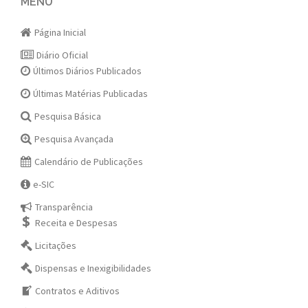
navigation
MENU
Página Inicial
Diário Oficial
Últimos Diários Publicados
Últimas Matérias Publicadas
Pesquisa Básica
Pesquisa Avançada
Calendário de Publicações
e-SIC
Transparência
Receita e Despesas
Licitações
Dispensas e Inexigibilidades
Contratos e Aditivos