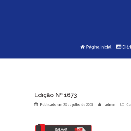
Skip
to
content
Página Inicial
Diár
Edição Nº 1673
Publicado em
23 de julho de 2025
admin
Ca