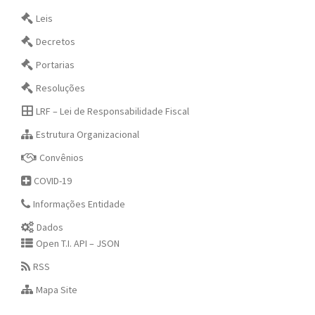
Leis
Decretos
Portarias
Resoluções
LRF – Lei de Responsabilidade Fiscal
Estrutura Organizacional
Convênios
COVID-19
Informações Entidade
Dados
Open T.I. API – JSON
RSS
Mapa Site