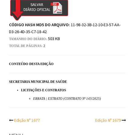
CÓDIGO HASH MD5 DO ARQUIVO:
11-98-32-3B-12-10-E3-57-AA-
D3-26-4D-35-C7-18-42
503 KB
TAMANHO DO DIÁRIO:
TOTAL DE PÁGINAS:
2
CONTEÚDO DESTA EDIÇÃO
SECRETARIA MUNICIPAL DE SAÚDE
LICITAÇÕES E CONTRATOS
ERRATA | EXTRATO (CONTRATO Nº 143/2025)
Post
Edição Nº 1677
Edição Nº 1679