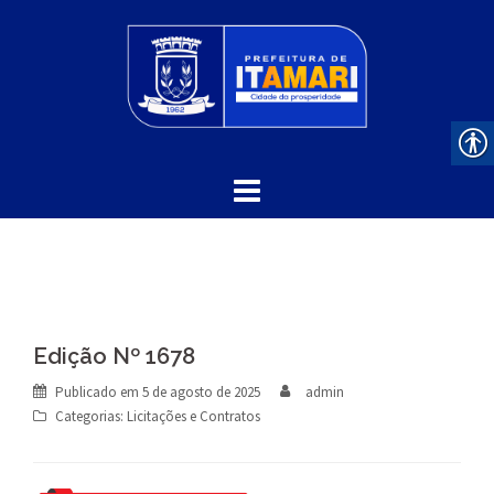
Skip
to
content
Edição Nº 1678
Publicado em
5 de agosto de 2025
admin
Categorias:
Licitações e Contratos