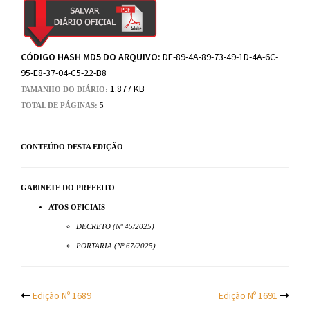
CÓDIGO HASH MD5 DO ARQUIVO:
DE-89-4A-89-73-49-1D-4A-6C-
95-E8-37-04-C5-22-B8
1.877 KB
TAMANHO DO DIÁRIO:
TOTAL DE PÁGINAS:
5
CONTEÚDO DESTA EDIÇÃO
GABINETE DO PREFEITO
ATOS OFICIAIS
DECRETO (Nº 45/2025)
PORTARIA (Nº 67/2025)
Post
Edição Nº 1689
Edição Nº 1691