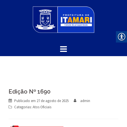
Skip
to
content
Edição Nº 1690
Publicado em
27 de agosto de 2025
admin
Categorias:
Atos Oficiais