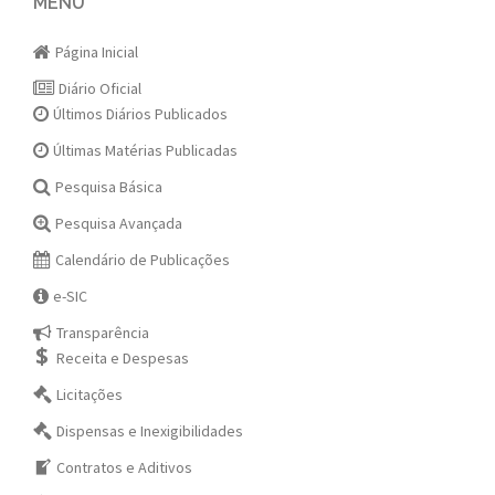
navigation
MENU
Página Inicial
Diário Oficial
Últimos Diários Publicados
Últimas Matérias Publicadas
Pesquisa Básica
Pesquisa Avançada
Calendário de Publicações
e-SIC
Transparência
Receita e Despesas
Licitações
Dispensas e Inexigibilidades
Contratos e Aditivos