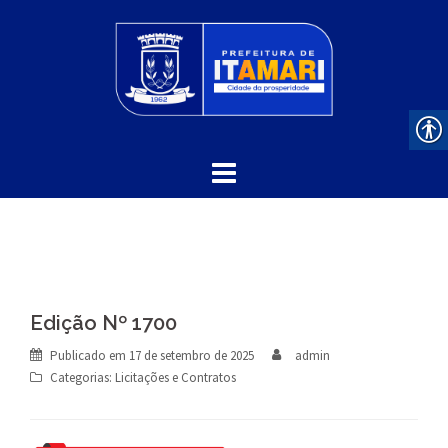
Skip
to
content
Edição Nº 1700
Publicado em
17 de setembro de 2025
admin
Categorias:
Licitações e Contratos