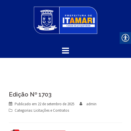
Skip
to
content
Edição Nº 1703
Publicado em
22 de setembro de 2025
admin
Categorias:
Licitações e Contratos