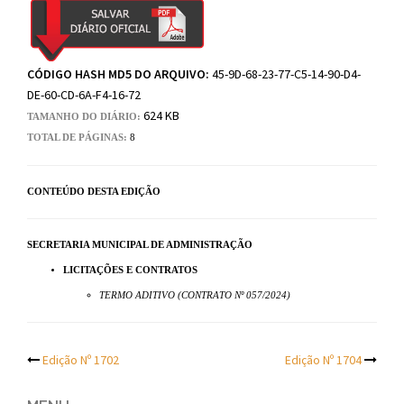
CÓDIGO HASH MD5 DO ARQUIVO:
45-9D-68-23-77-C5-14-90-D4-
DE-60-CD-6A-F4-16-72
624 KB
TAMANHO DO DIÁRIO:
TOTAL DE PÁGINAS:
8
CONTEÚDO DESTA EDIÇÃO
SECRETARIA MUNICIPAL DE ADMINISTRAÇÃO
LICITAÇÕES E CONTRATOS
TERMO ADITIVO (CONTRATO Nº 057/2024)
Post
Edição Nº 1702
Edição Nº 1704