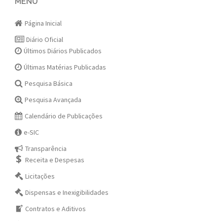
navigation
MENU
Página Inicial
Diário Oficial
Últimos Diários Publicados
Últimas Matérias Publicadas
Pesquisa Básica
Pesquisa Avançada
Calendário de Publicações
e-SIC
Transparência
Receita e Despesas
Licitações
Dispensas e Inexigibilidades
Contratos e Aditivos