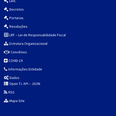
Leis
Decretos
Portarias
Resoluções
LRF – Lei de Responsabilidade Fiscal
Estrutura Organizacional
Convênios
COVID-19
Informações Entidade
Dados
Open T.I. API – JSON
RSS
Mapa Site