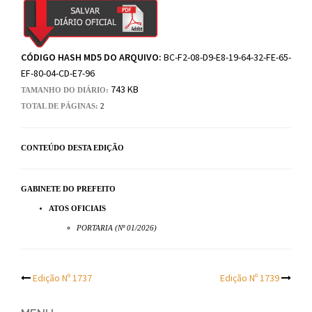
CÓDIGO HASH MD5 DO ARQUIVO:
BC-F2-08-D9-E8-19-64-32-FE-65-
EF-80-04-CD-E7-96
743 KB
TAMANHO DO DIÁRIO:
TOTAL DE PÁGINAS:
2
CONTEÚDO DESTA EDIÇÃO
GABINETE DO PREFEITO
ATOS OFICIAIS
PORTARIA (Nº 01/2026)
Post
Edição Nº 1737
Edição Nº 1739