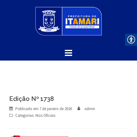
Skip
to
content
Edição Nº 1738
Publicado em
7 de janeiro de 2026
admin
Categorias:
Atos Oficiais