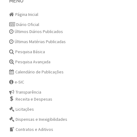
navigation
MENU
Página Inicial
Diário Oficial
Últimos Diários Publicados
Últimas Matérias Publicadas
Pesquisa Básica
Pesquisa Avançada
Calendário de Publicações
e-SIC
Transparência
Receita e Despesas
Licitações
Dispensas e Inexigibilidades
Contratos e Aditivos