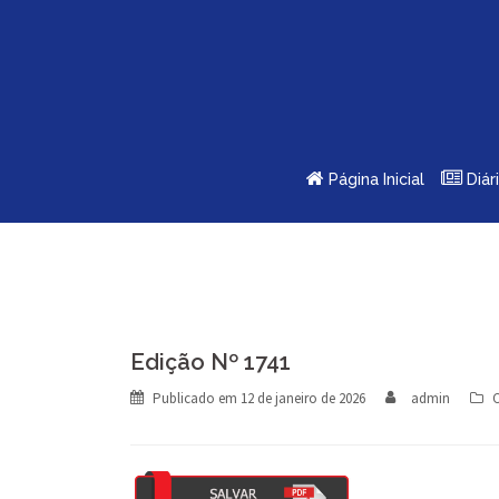
Skip
to
content
Página Inicial
Diár
Edição Nº 1741
Publicado em
12 de janeiro de 2026
admin
C