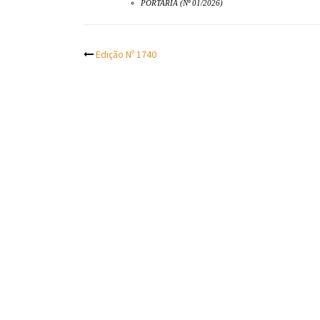
PORTARIA (Nº 01/2026)
Post
Edição Nº 1740
navigation