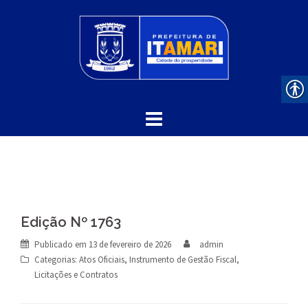
Skip
to
content
Edição Nº 1763
Publicado em
13 de fevereiro de 2026
admin
Categorias:
Atos Oficiais
,
Instrumento de Gestão Fiscal
,
Licitações e Contratos