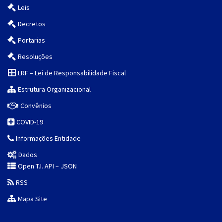
Leis
Decretos
Portarias
Resoluções
LRF – Lei de Responsabilidade Fiscal
Estrutura Organizacional
Convênios
COVID-19
Informações Entidade
Dados
Open T.I. API – JSON
RSS
Mapa Site