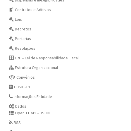
Dispensas e Inexigibilidades
Contratos e Aditivos
Leis
Decretos
Portarias
Resoluções
LRF – Lei de Responsabilidade Fiscal
Estrutura Organizacional
Convênios
COVID-19
Informações Entidade
Dados
Open T.I. API – JSON
RSS