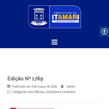
Skip
to
content
Edição Nº 1769
Publicado em
2 de março de 2026
admin
Categorias:
Atos Oficiais
,
Licitações e Contratos