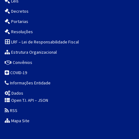
Leis
Decretos
Portarias
Resoluções
LRF – Lei de Responsabilidade Fiscal
Estrutura Organizacional
Convênios
COVID-19
Informações Entidade
Dados
Open T.I. API – JSON
RSS
Mapa Site