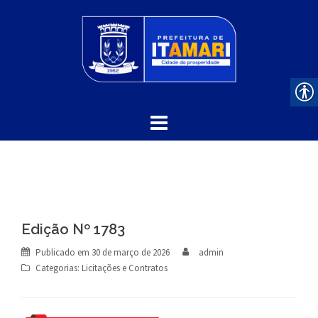
Skip
to
content
Edição Nº 1783
Publicado em
30 de março de 2026
admin
Categorias:
Licitações e Contratos