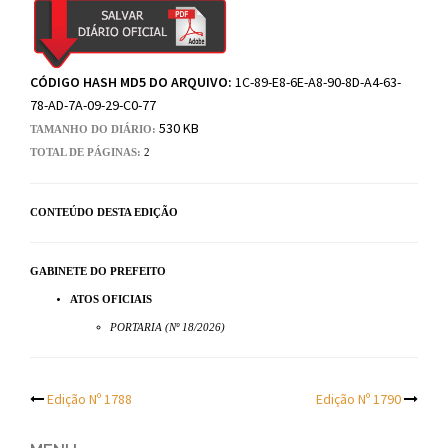
CÓDIGO HASH MD5 DO ARQUIVO:
1C-89-E8-6E-A8-90-8D-A4-63-
78-AD-7A-09-29-C0-77
530 KB
TAMANHO DO DIÁRIO:
TOTAL DE PÁGINAS:
2
CONTEÚDO DESTA EDIÇÃO
GABINETE DO PREFEITO
ATOS OFICIAIS
PORTARIA (Nº 18/2026)
Post
Edição Nº 1788
Edição Nº 1790