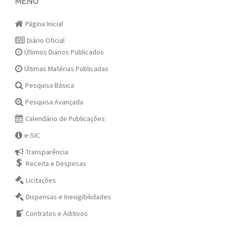
navigation
MENU
Página Inicial
Diário Oficial
Últimos Diários Publicados
Últimas Matérias Publicadas
Pesquisa Básica
Pesquisa Avançada
Calendário de Publicações
e-SIC
Transparência
Receita e Despesas
Licitações
Dispensas e Inexigibilidades
Contratos e Aditivos