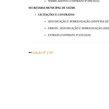
TERMO ADITIVO (CONTRATO Nº 089/2025)
SECRETARIA MUNICIPAL DE SAÚDE
LICITAÇÕES E CONTRATOS
ADJUDICAÇÃO E HOMOLOGAÇÃO (DISPENSA DE LI
ERRATA | ADJUDICAÇÃO E HOMOLOGAÇÃO (DISPE
EXTRATO (CONTRATO Nº 059/2026)
Post
Edição Nº 1797
navigation