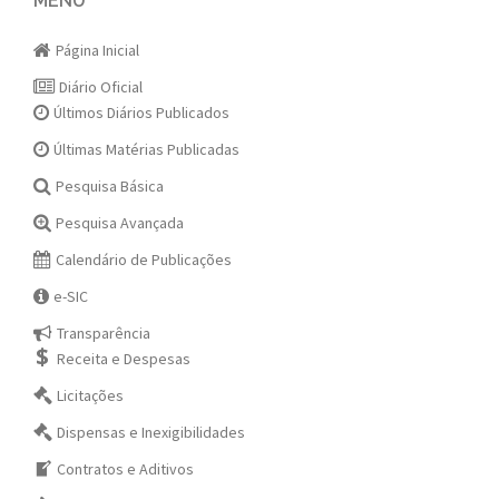
navigation
MENU
Página Inicial
Diário Oficial
Últimos Diários Publicados
Últimas Matérias Publicadas
Pesquisa Básica
Pesquisa Avançada
Calendário de Publicações
e-SIC
Transparência
Receita e Despesas
Licitações
Dispensas e Inexigibilidades
Contratos e Aditivos