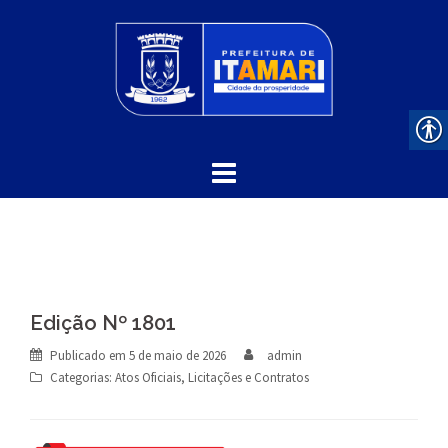
Skip
to
content
Edição Nº 1801
Publicado em
5 de maio de 2026
admin
Categorias:
Atos Oficiais
,
Licitações e Contratos