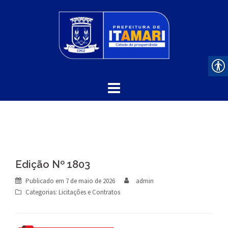
Skip
to
content
Edição Nº 1803
Publicado em
7 de maio de 2026
admin
Categorias:
Licitações e Contratos