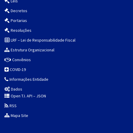
Leis
Decretos
Portarias
Resoluções
LRF – Lei de Responsabilidade Fiscal
Estrutura Organizacional
Convênios
COVID-19
Informações Entidade
Dados
Open T.I. API – JSON
RSS
Mapa Site