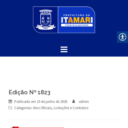
Skip
to
content
Edição Nº 1823
Publicado em
15 de junho de 2026
admin
Categorias:
Atos Oficiais
,
Licitações e Contratos