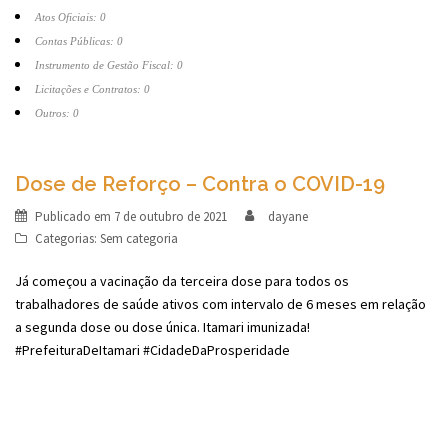
Atos Oficiais: 0
Contas Públicas: 0
Instrumento de Gestão Fiscal: 0
Licitações e Contratos: 0
Outros: 0
Dose de Reforço – Contra o COVID-19
Publicado em
7 de outubro de 2021
dayane
Categorias:
Sem categoria
Já começou a vacinação da terceira dose para todos os
trabalhadores de saúde ativos com intervalo de 6 meses em relação
a segunda dose ou dose única. Itamari imunizada!
#PrefeituraDeItamari #CidadeDaProsperidade