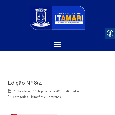
Skip
to
content
Edição Nº 851
Publicado em
14 de janeiro de 2021
admin
Categorias:
Licitações e Contratos