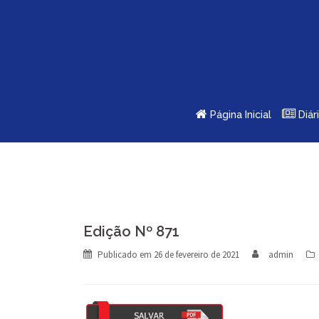
Skip
to
content
Página Inicial
Diár
Edição Nº 871
Publicado em
26 de fevereiro de 2021
admin