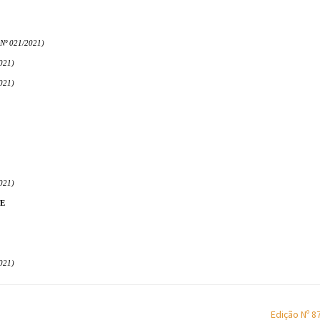
º 021/2021)
021)
021)
021)
TE
021)
Edição Nº 8