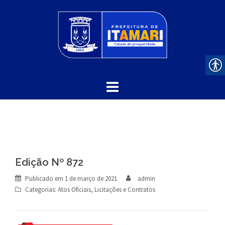
Skip
to
content
Edição Nº 872
Publicado em
1 de março de 2021
admin
Categorias:
Atos Oficiais
,
Licitações e Contratos