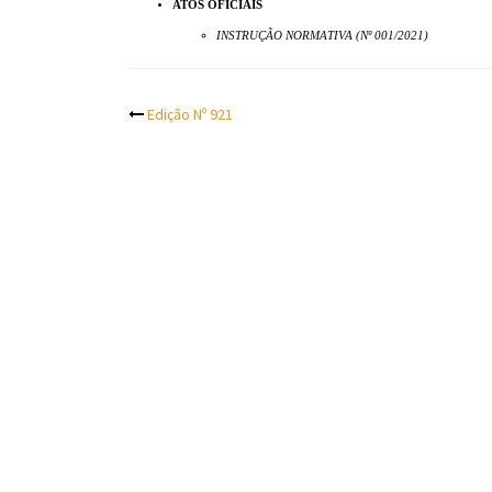
ATOS OFICIAIS
INSTRUÇÃO NORMATIVA (Nº 001/2021)
Post
Edição Nº 921
navigation