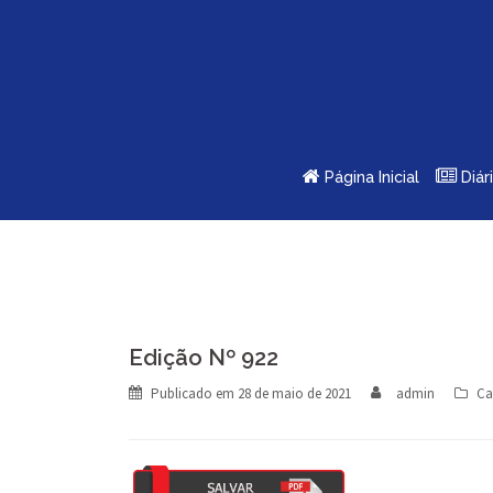
Skip
to
content
Página Inicial
Diár
Edição Nº 922
Publicado em
28 de maio de 2021
admin
Ca