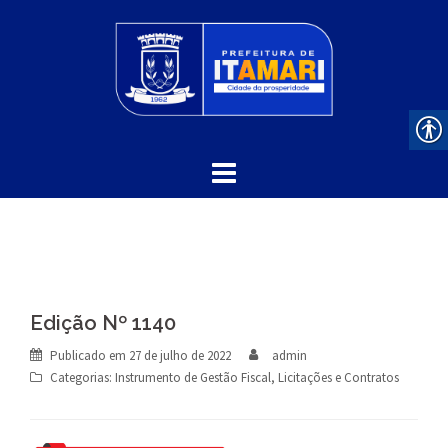
Skip
to
content
Edição Nº 1140
Publicado em
27 de julho de 2022
admin
Categorias:
Instrumento de Gestão Fiscal
,
Licitações e Contratos