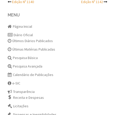
Post
Edição Nº 1140
Edição Nº 1142
navigation
MENU
Página Inicial
Diário Oficial
Últimos Diários Publicados
Últimas Matérias Publicadas
Pesquisa Básica
Pesquisa Avançada
Calendário de Publicações
e-SIC
Transparência
Receita e Despesas
Licitações
Dispensas e Inexigibilidades