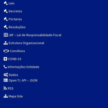
Leis
Decretos
Portarias
Resoluções
LRF – Lei de Responsabilidade Fiscal
Estrutura Organizacional
Convênios
COVID-19
Informações Entidade
Dados
Open T.I. API – JSON
RSS
Mapa Site