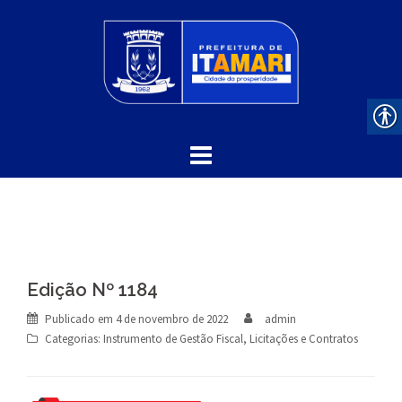
Skip
to
content
Edição Nº 1184
Publicado em
4 de novembro de 2022
admin
Categorias:
Instrumento de Gestão Fiscal
,
Licitações e Contratos