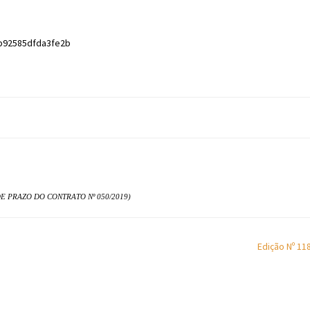
b92585dfda3fe2b
 PRAZO DO CONTRATO Nº 050/2019)
Edição Nº 11