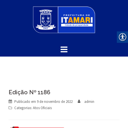
Skip
to
content
Edição Nº 1186
Publicado em
9 de novembro de 2022
admin
Categorias:
Atos Oficiais