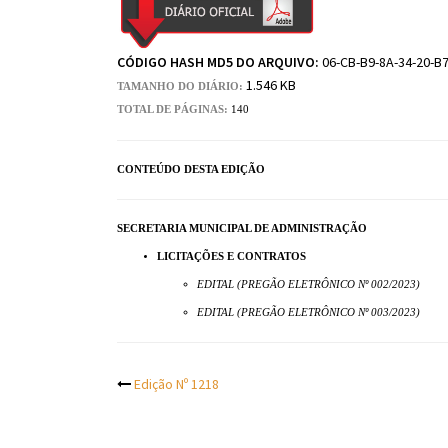
CÓDIGO HASH MD5 DO ARQUIVO:
06-CB-B9-8A-34-20-B7
1.546 KB
TAMANHO DO DIÁRIO:
TOTAL DE PÁGINAS:
140
CONTEÚDO DESTA EDIÇÃO
SECRETARIA MUNICIPAL DE ADMINISTRAÇÃO
LICITAÇÕES E CONTRATOS
EDITAL (PREGÃO ELETRÔNICO Nº 002/2023)
EDITAL (PREGÃO ELETRÔNICO Nº 003/2023)
Post
Edição Nº 1218
navigation