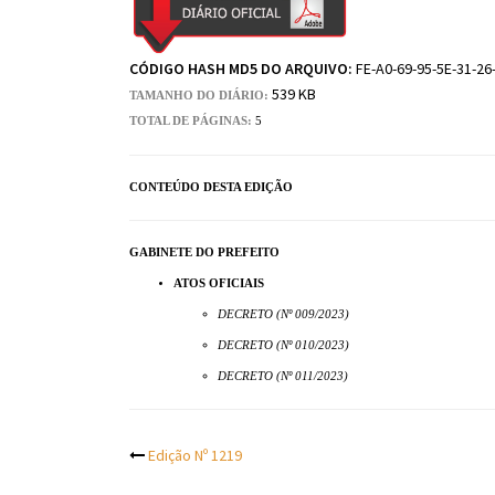
CÓDIGO HASH MD5 DO ARQUIVO:
FE-A0-69-95-5E-31-26
539 KB
TAMANHO DO DIÁRIO:
TOTAL DE PÁGINAS:
5
CONTEÚDO DESTA EDIÇÃO
GABINETE DO PREFEITO
ATOS OFICIAIS
DECRETO (Nº 009/2023)
DECRETO (Nº 010/2023)
DECRETO (Nº 011/2023)
Post
Edição Nº 1219