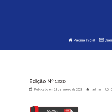
Skip
to
content
Página Inicial
Diár
Edição Nº 1220
Publicado em
13 de janeiro de 2023
admin
C