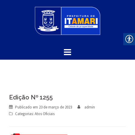
Skip
to
content
Edição Nº 1255
Publicado em
23 de março de 2023
admin
Categorias:
Atos Oficiais