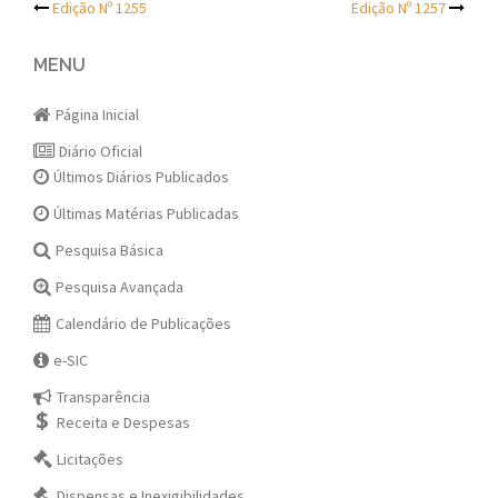
Post
Edição Nº 1255
Edição Nº 1257
navigation
MENU
Página Inicial
Diário Oficial
Últimos Diários Publicados
Últimas Matérias Publicadas
Pesquisa Básica
Pesquisa Avançada
Calendário de Publicações
e-SIC
Transparência
Receita e Despesas
Licitações
Dispensas e Inexigibilidades