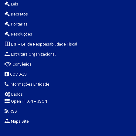
Leis
Decretos
Portarias
Resoluções
LRF – Lei de Responsabilidade Fiscal
Estrutura Organizacional
Convênios
COVID-19
Informações Entidade
Dados
Open T.I. API – JSON
RSS
Mapa Site