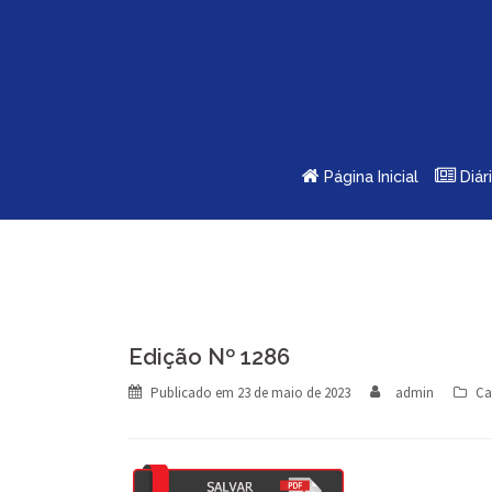
Skip
to
content
Página Inicial
Diár
Edição Nº 1286
Publicado em
23 de maio de 2023
admin
Ca