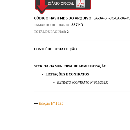
CÓDIGO HASH MD5 DO ARQUIVO:
6A-3A-6F-8C-0A-0A-4
557 KB
TAMANHO DO DIÁRIO:
TOTAL DE PÁGINAS:
2
CONTEÚDO DESTA EDIÇÃO
SECRETARIA MUNICIPAL DE ADMINISTRAÇÃO
LICITAÇÕES E CONTRATOS
EXTRATO (CONTRATO Nº 055/2023)
Post
Edição Nº 1285
navigation