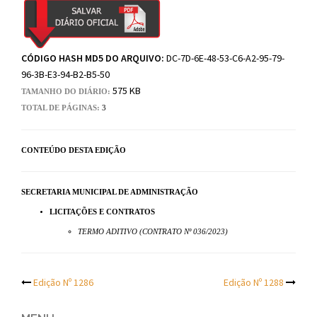
CÓDIGO HASH MD5 DO ARQUIVO:
DC-7D-6E-48-53-C6-A2-95-79-
96-3B-E3-94-B2-B5-50
575 KB
TAMANHO DO DIÁRIO:
TOTAL DE PÁGINAS:
3
CONTEÚDO DESTA EDIÇÃO
SECRETARIA MUNICIPAL DE ADMINISTRAÇÃO
LICITAÇÕES E CONTRATOS
TERMO ADITIVO (CONTRATO Nº 036/2023)
Post
Edição Nº 1286
Edição Nº 1288