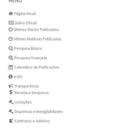
navigation
MENU
Página Inicial
Diário Oficial
Últimos Diários Publicados
Últimas Matérias Publicadas
Pesquisa Básica
Pesquisa Avançada
Calendário de Publicações
e-SIC
Transparência
Receita e Despesas
Licitações
Dispensas e Inexigibilidades
Contratos e Aditivos