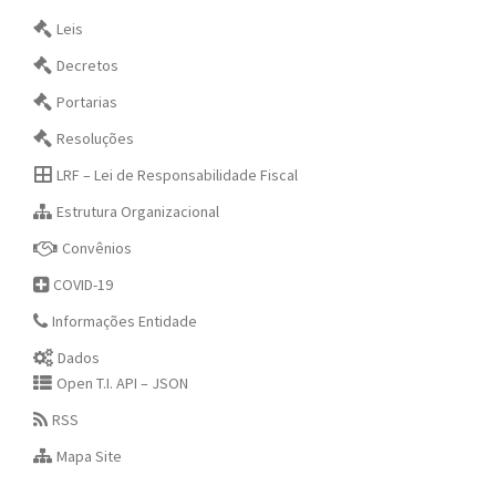
Leis
Decretos
Portarias
Resoluções
LRF – Lei de Responsabilidade Fiscal
Estrutura Organizacional
Convênios
COVID-19
Informações Entidade
Dados
Open T.I. API – JSON
RSS
Mapa Site