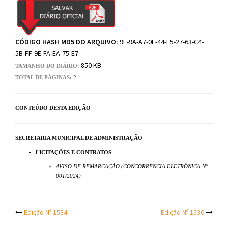
CÓDIGO HASH MD5 DO ARQUIVO:
9E-9A-A7-0E-44-E5-27-63-C4-
5B-FF-9E-FA-EA-75-E7
850 KB
TAMANHO DO DIÁRIO:
TOTAL DE PÁGINAS:
2
CONTEÚDO DESTA EDIÇÃO
SECRETARIA MUNICIPAL DE ADMINISTRAÇÃO
LICITAÇÕES E CONTRATOS
AVISO DE REMARCAÇÃO (CONCORRÊNCIA ELETRÔNICA Nº
001/2024)
Post
Edição Nº 1534
Edição Nº 1536