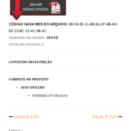
CÓDIGO HASH MD5 DO ARQUIVO:
6D-50-3E-11-DB-62-1F-6B-A0-
ED-10-BC-15-AC-98-AC
456 KB
TAMANHO DO DIÁRIO:
TOTAL DE PÁGINAS:
2
CONTEÚDO DESTA EDIÇÃO
GABINETE DO PREFEITO
ATOS OFICIAIS
PORTARIA (Nº 038/2024)
Post
Edição Nº 1535
Edição Nº 1537