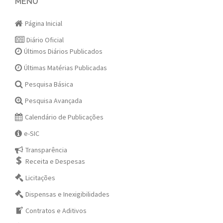
navigation
MENU
Página Inicial
Diário Oficial
Últimos Diários Publicados
Últimas Matérias Publicadas
Pesquisa Básica
Pesquisa Avançada
Calendário de Publicações
e-SIC
Transparência
Receita e Despesas
Licitações
Dispensas e Inexigibilidades
Contratos e Aditivos