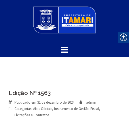
Skip
to
content
Edição Nº 1563
Publicado em
31 de dezembro de 2024
admin
Categorias:
Atos Oficiais
,
Instrumento de Gestão Fiscal
,
Licitações e Contratos