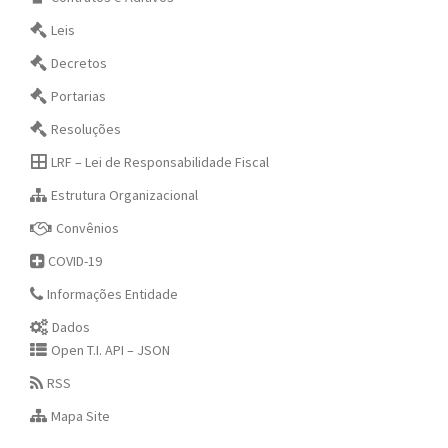
Leis
Decretos
Portarias
Resoluções
LRF – Lei de Responsabilidade Fiscal
Estrutura Organizacional
Convênios
COVID-19
Informações Entidade
Dados
Open T.I. API – JSON
RSS
Mapa Site