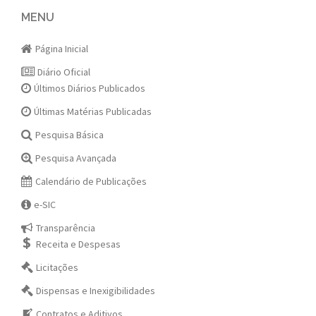
navigation
MENU
Página Inicial
Diário Oficial
Últimos Diários Publicados
Últimas Matérias Publicadas
Pesquisa Básica
Pesquisa Avançada
Calendário de Publicações
e-SIC
Transparência
Receita e Despesas
Licitações
Dispensas e Inexigibilidades
Contratos e Aditivos