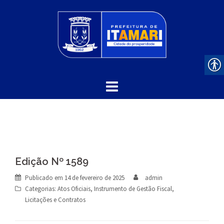
Skip
to
content
Edição Nº 1589
Publicado em
14 de fevereiro de 2025
admin
Categorias:
Atos Oficiais
,
Instrumento de Gestão Fiscal
,
Licitações e Contratos