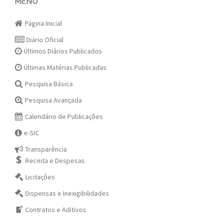
navigation
MENU
Página Inicial
Diário Oficial
Últimos Diários Publicados
Últimas Matérias Publicadas
Pesquisa Básica
Pesquisa Avançada
Calendário de Publicações
e-SIC
Transparência
Receita e Despesas
Licitações
Dispensas e Inexigibilidades
Contratos e Aditivos