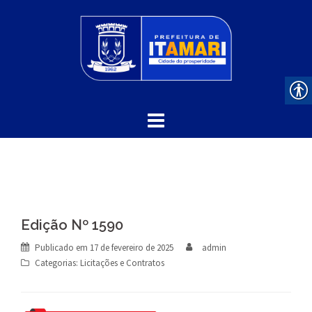
Skip
to
content
Edição Nº 1590
Publicado em
17 de fevereiro de 2025
admin
Categorias:
Licitações e Contratos