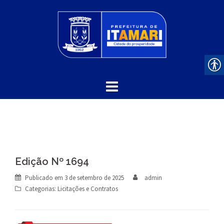
Skip
to
content
Edição Nº 1694
Publicado em
3 de setembro de 2025
admin
Categorias:
Licitações e Contratos