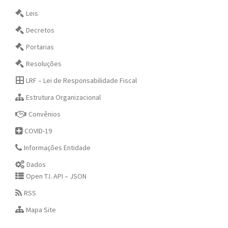
Leis
Decretos
Portarias
Resoluções
LRF – Lei de Responsabilidade Fiscal
Estrutura Organizacional
Convênios
COVID-19
Informações Entidade
Dados
Open T.I. API – JSON
RSS
Mapa Site