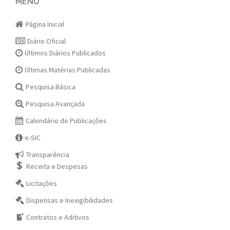
navigation
MENU
Página Inicial
Diário Oficial
Últimos Diários Publicados
Últimas Matérias Publicadas
Pesquisa Básica
Pesquisa Avançada
Calendário de Publicações
e-SIC
Transparência
Receita e Despesas
Licitações
Dispensas e Inexigibilidades
Contratos e Aditivos