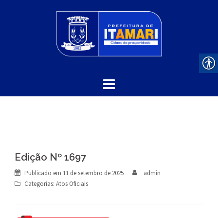
Skip
to
content
Edição Nº 1697
Publicado em
11 de setembro de 2025
admin
Categorias:
Atos Oficiais