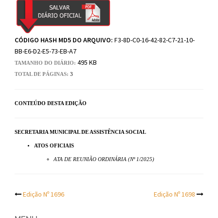
CÓDIGO HASH MD5 DO ARQUIVO:
F3-8D-C0-16-42-82-C7-21-10-
BB-E6-D2-E5-73-EB-A7
495 KB
TAMANHO DO DIÁRIO:
TOTAL DE PÁGINAS:
3
CONTEÚDO DESTA EDIÇÃO
SECRETARIA MUNICIPAL DE ASSISTÊNCIA SOCIAL
ATOS OFICIAIS
ATA DE REUNIÃO ORDINÁRIA (Nº 1/2025)
Post
Edição Nº 1696
Edição Nº 1698