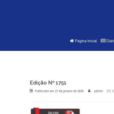
Skip
to
content
Página Inicial
Diár
Edição Nº 1751
Publicado em
27 de janeiro de 2026
admin
C