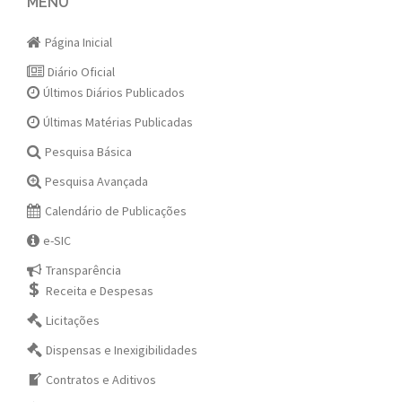
navigation
MENU
Página Inicial
Diário Oficial
Últimos Diários Publicados
Últimas Matérias Publicadas
Pesquisa Básica
Pesquisa Avançada
Calendário de Publicações
e-SIC
Transparência
Receita e Despesas
Licitações
Dispensas e Inexigibilidades
Contratos e Aditivos