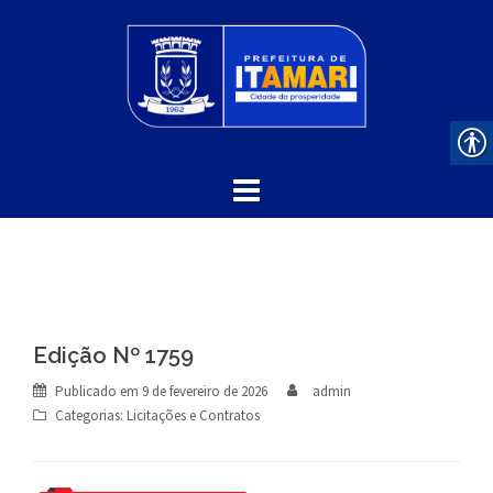
Skip
to
content
Edição Nº 1759
Publicado em
9 de fevereiro de 2026
admin
Categorias:
Licitações e Contratos