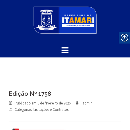
Skip
to
content
Edição Nº 1758
Publicado em
6 de fevereiro de 2026
admin
Categorias:
Licitações e Contratos