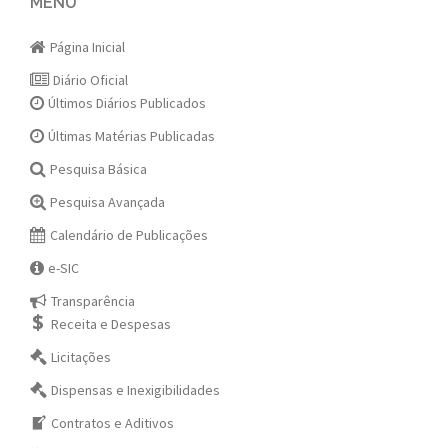
navigation
MENU
Página Inicial
Diário Oficial
Últimos Diários Publicados
Últimas Matérias Publicadas
Pesquisa Básica
Pesquisa Avançada
Calendário de Publicações
e-SIC
Transparência
Receita e Despesas
Licitações
Dispensas e Inexigibilidades
Contratos e Aditivos